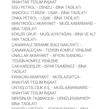
ANAHTAR TESLİM İNŞAAT
İSSU PETROL - DENİZLİ - BİNA TADİLATI
ANADOLU TURİZM - UŞAK - BİNA TADİLATI
ÖNKA PETROL - UŞAK - BİNA TADİLATI
MANTIKOĞLU AKARYAKIT - MUĞLA/MARMARİS -
BİNA TADİLATI
KÖKLER GRUP - MUĞLA/YATAĞAN - BİNA VE ALT
YAPI TADİLATI
ÇANAKKALE SERAMİK (KALE NAKLİYAT) -
ÇANAKKALE/ÇAN - TESİSİN KOMPLE YENİLEME
ÜNALLAR AKARYAKIT - AFYON /SANDIKLI -
TESİSİN KOMPLE YENİLEME
CAN KARDEŞLER - ISPARTA/MERKEZ - BİNA
TADİLAT
KARACAN AKARYAKIT - MUĞLA/DATÇA -
ANAHTAR TESLİM İNŞAAT
ÜNTAŞ OTELCİLİK A.Ş. - MUĞLA/MARMARİS -
ANAHTAR TESLİM İNŞAAT
MERSİNLER TAŞIMACILIK - DENİZLİ/SARAYKÖY -
BİNA TADİLATI